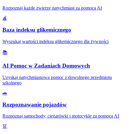
Rozpoznaj każde zwierzę natychmiast za pomocą AI
🍎
Baza indeksu glikemicznego
Wyszukaj wartości indeksu glikemicznego dla żywności
📚
AI Pomoc w Zadaniach Domowych
Uzyskaj natychmiastową pomoc z dowolnego przedmiotu
szkolnego
🚗
Rozpoznawanie pojazdów
Rozpoznaj samochody, ciężarówki i motocykle za pomocą AI
👗