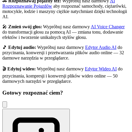
🚗
Rozpoznawaj pojazdy też:
Wypróbuj nasz darmowy
AI
Rozpoznawanie Pojazdów
aby rozpoznać samochody, ciężarówki,
motocykle, łodzie i maszyny ciężkie natychmiast dzięki technologii
AI.
🎤
Zmień swój głos:
Wypróbuj nasz darmowy
AI Voice Changer
do transformacji głosu za pomocą AI — zmiana tonu, dodawanie
efektów i tworzenie unikalnych stylów głosu.
🎵
Edytuj audio:
Wypróbuj nasz darmowy
Edytor Audio AI
do
przycinania, konwersji i przetwarzania plików audio online — 32
darmowe narzędzia w przeglądarce.
🎬
Edytuj wideo:
Wypróbuj nasz darmowy
Edytor Wideo AI
do
przycinania, kompresji i konwersji plików wideo online — 50
darmowych narzędzi w przeglądarce.
Gotowy rozpoznać
ciem
?