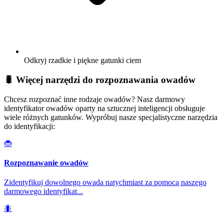
Odkryj rzadkie i piękne gatunki ciem
🐛 Więcej narzędzi do rozpoznawania owadów
Chcesz rozpoznać inne rodzaje owadów? Nasz darmowy
identyfikator owadów oparty na sztucznej inteligencji obsługuje
wiele różnych gatunków. Wypróbuj nasze specjalistyczne narzędzia
do identyfikacji:
🐞
Rozpoznawanie owadów
Zidentyfikuj dowolnego owada natychmiast za pomocą naszego
darmowego identyfikat
...
🐜