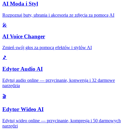
AI Moda i Styl
Rozpoznaj buty, ubrania i akcesoria ze zdjęcia za pomocą AI
🎤
AI Voice Changer
Zmień swój głos za pomocą efektów i stylów AI
🎵
Edytor Audio AI
Edytuj audio online — przycinanie, konwersja i 32 darmowe
narzędzia
🎬
Edytor Wideo AI
Edytuj wideo online — przycinanie, kompresja i 50 darmowych
narzędzi